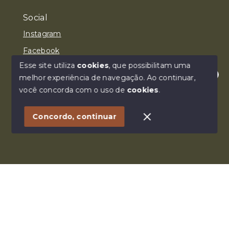
Social
Instagram
Facebook
Esse site utiliza
cookies
, que possibilitam uma
melhor experiência de navegação.
Ao continuar,
Olá! Estamos disponíveis para te ajudar.
você concorda com o uso de
cookies
.
© Copyright 2026 - SANTTO IMÓVEL LTDA. - Todos os
direitos reservados
Concordo, continuar
SITE PARA IMOBILIARIA
Início
Histórico
Favoritos