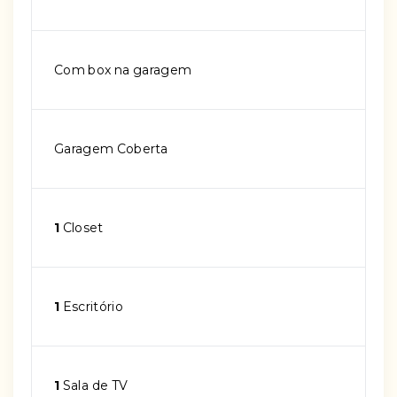
Com box na garagem
Garagem Coberta
1
Closet
1
Escritório
1
Sala de TV