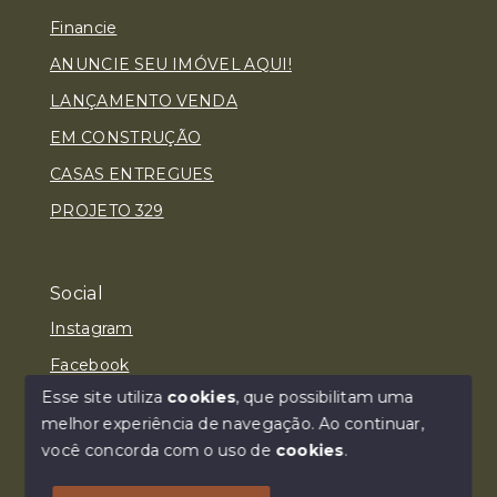
Financie
ANUNCIE SEU IMÓVEL AQUI!
LANÇAMENTO VENDA
EM CONSTRUÇÃO
CASAS ENTREGUES
PROJETO 329
Social
Instagram
Facebook
Esse site utiliza
cookies
, que possibilitam uma
melhor experiência de navegação.
Ao continuar,
você concorda com o uso de
cookies
.
© Copyright 2026 - SANTTO IMÓVEL LTDA. - Todos os
direitos reservados