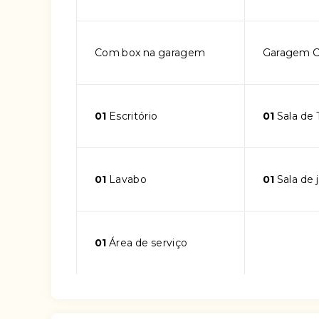
Com box na garagem
Garagem C
01
Escritório
01
Sala de 
01
Lavabo
01
Sala de 
01
Área de serviço