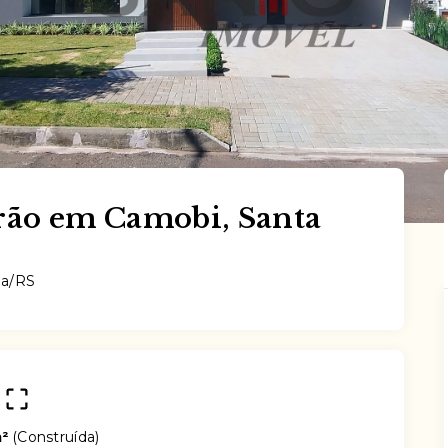
rão em Camobi, Santa
ia/RS
m²
(
Construída
)