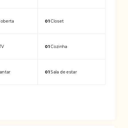
oberta
01
Closet
TV
01
Cozinha
jantar
01
Sala de estar