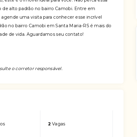
o, este é o imóvel ideal para você. Não perca essa
 de alto padrão no bairro Camobi. Entre em
 agende uma visita para conhecer esse incrível
drão no bairro Camobi em Santa Maria-RS é mais do
dade de vida. Aguardamos seu contato!
sulte o corretor responsável.
os
2
Vagas