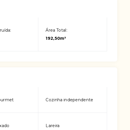
ruída:
Área Total:
192,50m²
ourmet
Cozinha independente
ixado
Lareira