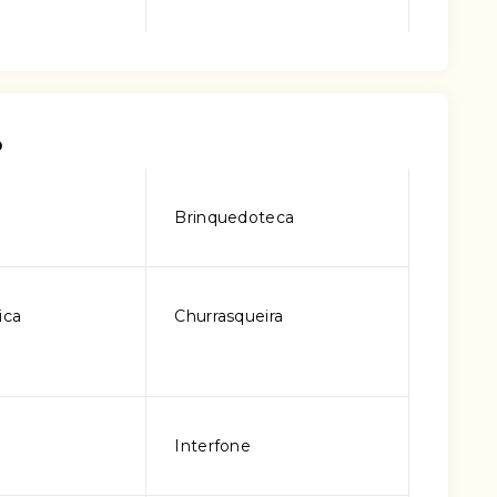
o
o
Brinquedoteca
ica
Churrasqueira
Interfone