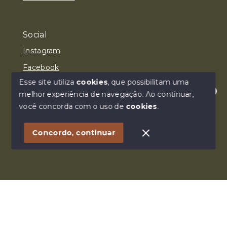
Social
Instagram
Facebook
Esse site utiliza
cookies
, que possibilitam uma
melhor experiência de navegação.
Ao continuar,
Olá! Estamos disponíveis para te ajudar.
você concorda com o uso de
cookies
.
© Copyright 2026 - SANTTO IMÓVEL LTDA. - Todos os
direitos reservados
Concordo, continuar
SITE PARA IMOBILIARIA
Início
Histórico
Favoritos